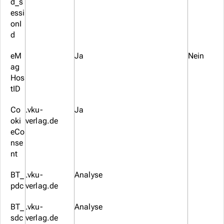
d_s
essi
onI
d
eM
Ja
Nein
ag
Hos
tID
Co
.vku-
Ja
oki
verlag.de
eCo
nse
nt
BT_
.vku-
Analyse
pdc
verlag.de
BT_
.vku-
Analyse
sdc
verlag.de