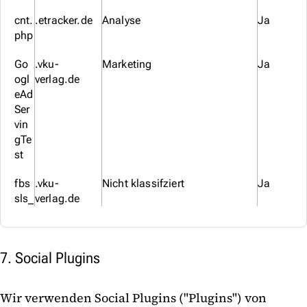
cnt.
.etracker.de
Analyse
Ja
php
Go
.vku-
Marketing
Ja
ogl
verlag.de
eAd
Ser
vin
gTe
st
fbs
.vku-
Nicht klassifziert
Ja
sls_
verlag.de
7. Social Plugins
Wir verwenden Social Plugins ("Plugins") von