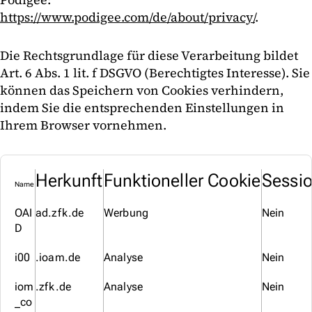
https://www.podigee.com/de/about/privacy/
.
Die Rechtsgrundlage für diese Verarbeitung bildet
Art. 6 Abs. 1 lit. f DSGVO (Berechtigtes Interesse). Sie
können das Speichern von Cookies verhindern,
indem Sie die entsprechenden Einstellungen in
Ihrem Browser vornehmen.
Herkunft
Funktioneller Cookie
Sessio
Name
OAI
ad.zfk.de
Werbung
Nein
D
i00
.ioam.de
Analyse
Nein
iom
.zfk.de
Analyse
Nein
_co