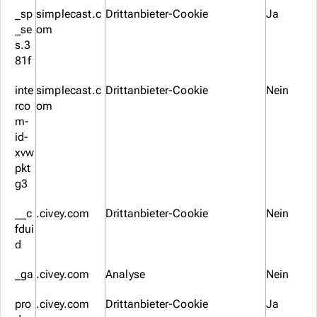
_sp
simplecast.c
Drittanbieter-Cookie
Ja
_se
om
s.3
81f
inte
simplecast.c
Drittanbieter-Cookie
Nein
rco
om
m-
id-
xvw
pkt
g3
__c
.civey.com
Drittanbieter-Cookie
Nein
fdui
d
_ga
.civey.com
Analyse
Nein
pro
.civey.com
Drittanbieter-Cookie
Ja