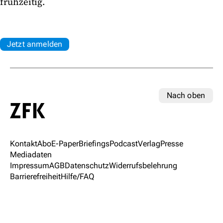
frühzeitig.
Jetzt anmelden
Nach oben
Kontakt
Abo
E-Paper
Briefings
Podcast
Verlag
Presse
Mediadaten
Impressum
AGB
Datenschutz
Widerrufsbelehrung
Barrierefreiheit
Hilfe/FAQ