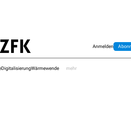
Anmelden
Abo
n
e
Digitalisierung
Wärmewende
mehr