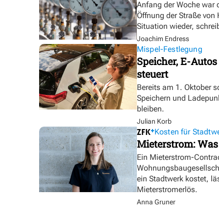
Anfang der Woche war d
Öffnung der Straße von
Situation wieder, schre
Joachim Endress
Mispel-Festlegung
Speicher, E-Autos
steuert
Bereits am 1. Oktober s
Speichern und Ladepunk
bleiben.
Julian Korb
Kosten für Stadtw
Mieterstrom: Was
Ein Mieterstrom-Contrac
Wohnungsbaugesellschaf
ein Stadtwerk kostet, lä
Mieterstromerlös.
Anna Gruner