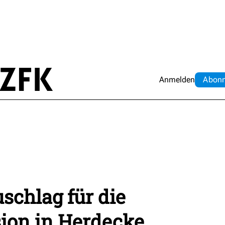
Anmelden
Abo
n
schlag für die
ion in Herdecke