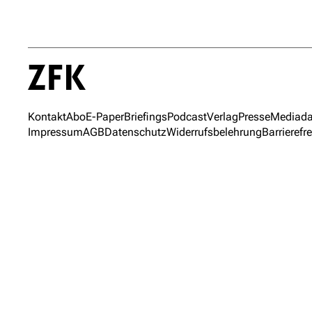
Kontakt
Abo
E-Paper
Briefings
Podcast
Verlag
Presse
Mediada
Impressum
AGB
Datenschutz
Widerrufsbelehrung
Barrierefre