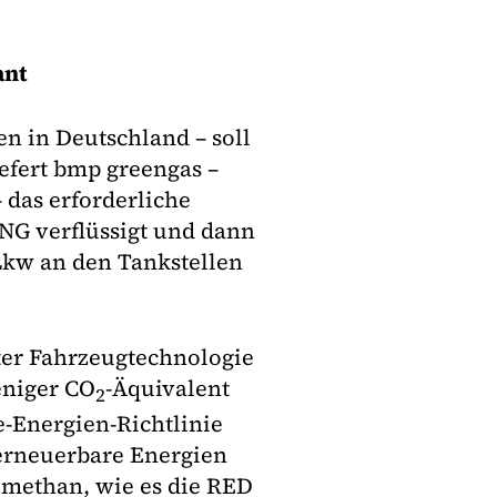
ant
en in Deutschland – soll
iefert bmp greengas –
das erforderliche
LNG verflüssigt und dann
Lkw an den Tankstellen
ter Fahrzeugtechnologie
eniger CO
-Äquivalent
2
-Energien-Richtlinie
t erneuerbare Energien
omethan, wie es die RED