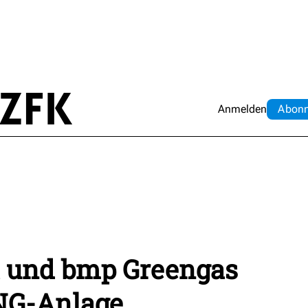
Anmelden
Abo
n
 und bmp Greengas
LNG-Anlage