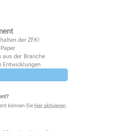
ment
halten der ZFK!
 ePaper
s aus der Branche
n Entwicklungen
ent?
ent können Sie
hier aktivieren
.