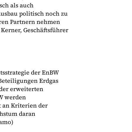
sch als auch
Ausbau politisch noch zu
eren Partnern nehmen
s Kerner, Geschäftsführer
tsstrategie der EnBW
Beteiligungen Erdgas
der erweiterten
BW werden
an Kriterien der
chstum daran
(amo)