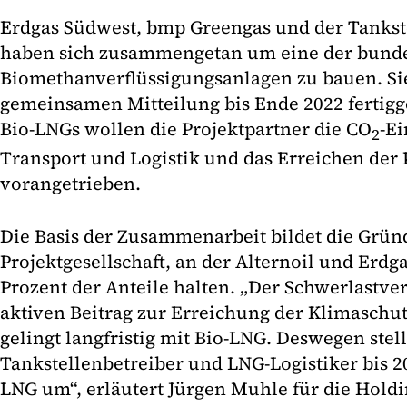
Erdgas Südwest, bmp Greengas und der Tankste
haben sich zusammengetan um eine der bunde
Biomethanverflüssigungsanlagen zu bauen. Sie 
gemeinsamen Mitteilung bis Ende 2022 fertigges
Bio-LNGs wollen die Projektpartner die CO
-E
2
Transport und Logistik und das Erreichen der
vorangetrieben.
Die Basis der Zusammenarbeit bildet die Grün
Projektgesellschaft, an der Alternoil und Erdg
Prozent der Anteile halten. „Der Schwerlastv
aktiven Beitrag zur Erreichung der Klimaschutz
gelingt langfristig mit Bio-LNG. Deswegen stell
Tankstellenbetreiber und LNG-Logistiker bis 
LNG um“, erläutert Jürgen Muhle für die Holdin