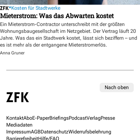
Kosten für Stadtwerke
Mieterstrom: Was das Abwarten kostet
Ein Mieterstrom-Contractor unterschreibt mit der größten
Wohnungsbaugesellschaft im Netzgebiet. Der Vertrag läuft 20
Jahre. Was das ein Stadtwerk kostet, lässt sich beziffern – und
es ist mehr als der entgangene Mieterstromerlös.
Anna Gruner
Nach oben
Kontakt
Abo
E-Paper
Briefings
Podcast
Verlag
Presse
Mediadaten
Impressum
AGB
Datenschutz
Widerrufsbelehrung
Barrierefreiheit
Hilfe/FAQ