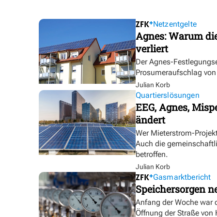
Netzentgelte
Agnes: Warum die
verliert
Der Agnes-Festlegungse
Prosumeraufschlag von bi
Julian Korb
Quartierslösungen
EEG, Agnes, Mispe
ändert
Wer Mieterstrom-Proje
Auch die gemeinschaftl
betroffen.
Julian Korb
Gasmarktbericht
Speichersorgen 
Anfang der Woche war d
Öffnung der Straße von