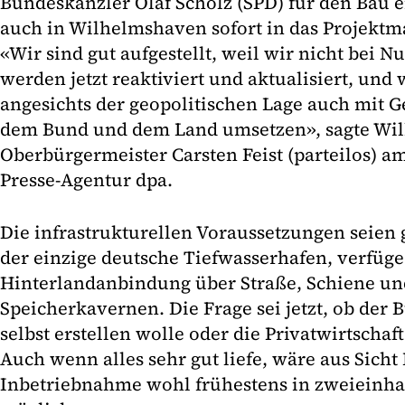
Bundeskanzler Olaf Scholz (SPD) für den Bau 
auch in Wilhelmshaven sofort in das Projekt
«Wir sind gut aufgestellt, weil wir nicht bei N
werden jetzt reaktiviert und aktualisiert, und 
angesichts der geopolitischen Lage auch mit 
dem Bund und dem Land umsetzen», sagte Wi
Oberbürgermeister Carsten Feist (parteilos) 
Presse-Agentur dpa.
Die infrastrukturellen Voraussetzungen seien
der einzige deutsche Tiefwasserhafen, verfüge
Hinterlandanbindung über Straße, Schiene un
Speicherkavernen. Die Frage sei jetzt, ob der 
selbst erstellen wolle oder die Privatwirtscha
Auch wenn alles sehr gut liefe, wäre aus Sicht 
Inbetriebnahme wohl frühestens in zweieinhal