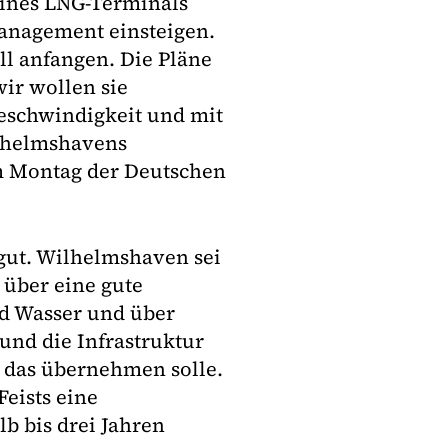
eines LNG-Terminals
management einsteigen.
ull anfangen. Die Pläne
wir wollen sie
Geschwindigkeit und mit
lhelmshavens
am Montag der Deutschen
 gut. Wilhelmshaven sei
 über eine gute
d Wasser und über
Bund die Infrastruktur
ft das übernehmen solle.
Feists eine
b bis drei Jahren