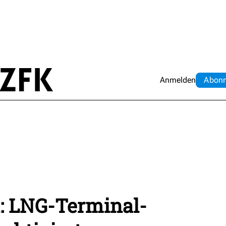
Anmelden
Abo
n
: LNG-Terminal-