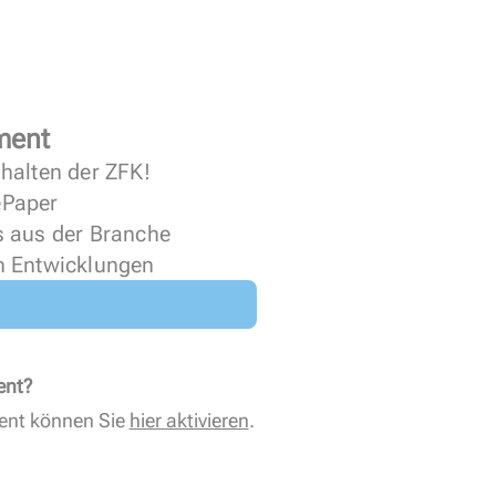
ment
halten der ZFK!
 ePaper
s aus der Branche
n Entwicklungen
ent?
ent können Sie
hier aktivieren
.