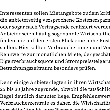
Interessenten sollen Mietangebote zudem krit
die anbieterseitig versprochene Kostenersparn
oder sogar nach Vertragsende realisiert werde
Anbieter seien häufig sogenannte Wirtschaftl
finden, die auf den ersten Blick eine hohe Kos
stellen. Hier sollten Verbraucherinnen und Ve
Kennwerte zur monatlichen Miete, der geschä
Eigenverbrauchsquote und Strompreissteigeru
Betrachtungszeitraum besonders prüfen.
Denn einige Anbieter legten in ihren Wirtsch
25 bis 30 Jahre zugrunde, obwohl die tatsächli
Regel deutlich darunter liege. Empfehlenswert 
Verbraucherzentrale es daher, die Wirtschaftl
ausschließlich bis zum Vertragsende zu betrac