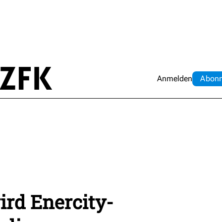
Anmelden
Abo
n
rd Enercity-