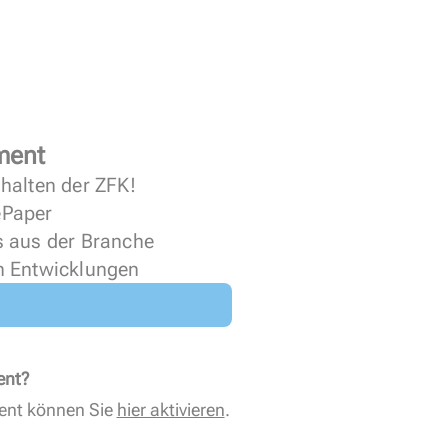
ment
halten der ZFK!
 ePaper
s aus der Branche
n Entwicklungen
ent?
ent können Sie
hier aktivieren
.