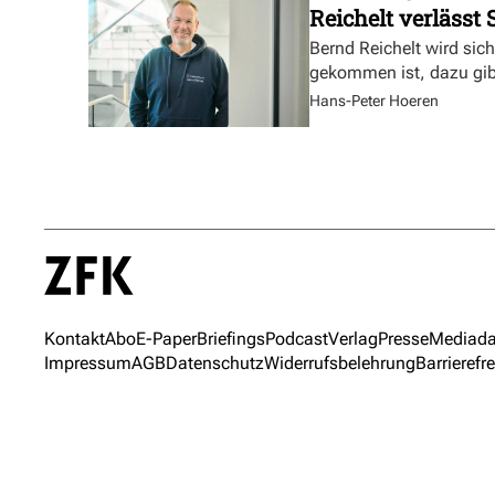
Reichelt verlässt
Bernd Reichelt wird sich
gekommen ist, dazu gibt
Hans-Peter Hoeren
Kontakt
Abo
E-Paper
Briefings
Podcast
Verlag
Presse
Mediada
Impressum
AGB
Datenschutz
Widerrufsbelehrung
Barrierefre