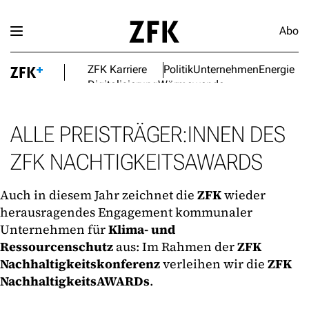
Abo
ZFK Karriere
Politik
Unternehmen
Energie
Digitalisierung
Wärmewende
ALLE PREISTRÄGER:INNEN DES
ZFK NACHTIGKEITSAWARDS
Auch in diesem Jahr zeichnet die
ZFK
wieder
herausragendes Engagement kommunaler
Unternehmen für
Klima- und
Ressourcenschutz
aus: Im Rahmen der
ZFK
Nachhaltigkeitskonferenz
verleihen wir die
ZFK
NachhaltigkeitsAWARDs
.