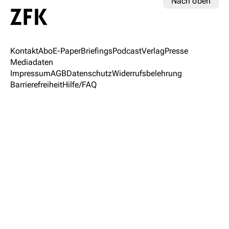
Nach oben
Kontakt
Abo
E-Paper
Briefings
Podcast
Verlag
Presse
Mediadaten
Impressum
AGB
Datenschutz
Widerrufsbelehrung
Barrierefreiheit
Hilfe/FAQ