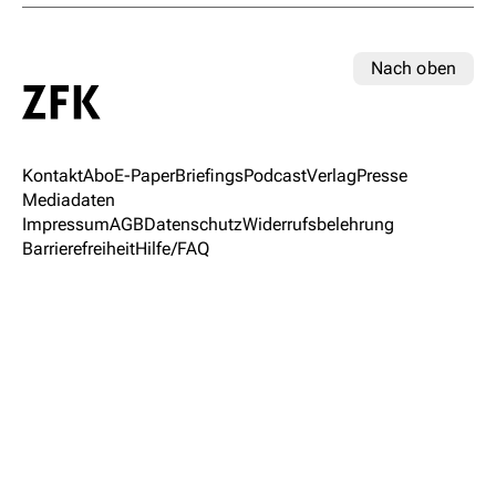
Nach oben
Kontakt
Abo
E-Paper
Briefings
Podcast
Verlag
Presse
Mediadaten
Impressum
AGB
Datenschutz
Widerrufsbelehrung
Barrierefreiheit
Hilfe/FAQ