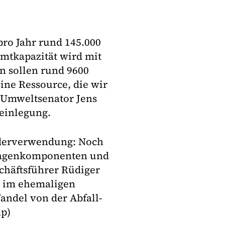
pro Jahr rund 145.000
mtkapazität wird mit
n sollen rund 9600
ine Ressource, die wir
e Umweltsenator Jens
einlegung.
ederverwendung: Noch
lagenkomponenten und
schäftsführer Rüdiger
ge im ehemaligen
andel von der Abfall-
hp)