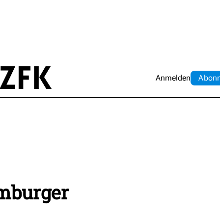
Anmelden
Abo
n
amburger