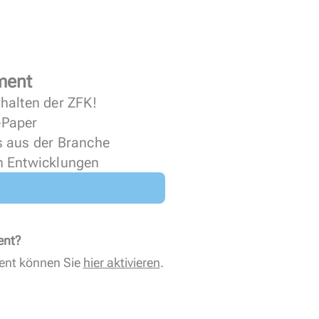
ment
halten der ZFK!
 ePaper
s aus der Branche
n Entwicklungen
ent?
ent können Sie
hier aktivieren
.