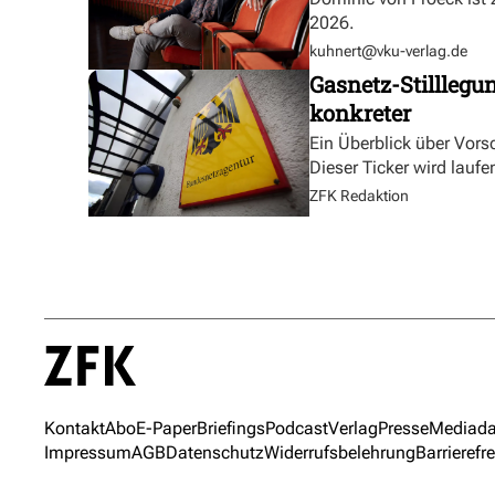
2026.
kuhnert@vku-verlag.de
Gasnetz-Stilllegu
konkreter
Ein Überblick über Vor
Dieser Ticker wird laufen
ZFK Redaktion
Kontakt
Abo
E-Paper
Briefings
Podcast
Verlag
Presse
Mediada
Impressum
AGB
Datenschutz
Widerrufsbelehrung
Barrierefre