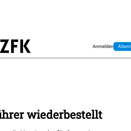
Anmelden
Abo
n
ührer wiederbestellt