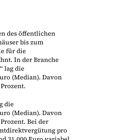
n des öffentlichen
häuser bis zum
e für die
hnt. In der Branche
 lag die
Euro (Median). Davon
 Prozent.
g die
Euro (Median). Davon
 Prozent. Bei der
amtdirektvergütung pro
nd 31.000 Euro variabel