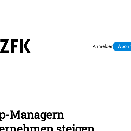
Anmelden
Abo
n
op-Managern
ternehmen steigen