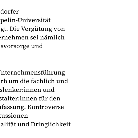
ldorfer
elin-Universität
gt. Die Vergütung von
ernehmen sei nämlich
insvorsorge und
en Unternehmensführung
rb um die fachlich und
nslenker:innen und
talter:innen für den
nfassung. Kontroverse
kussionen
alität und Dringlichkeit