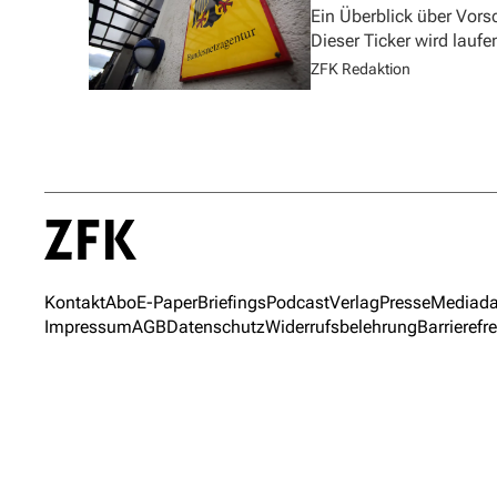
Ein Überblick über Vor
Dieser Ticker wird laufen
ZFK Redaktion
Kontakt
Abo
E-Paper
Briefings
Podcast
Verlag
Presse
Mediada
Impressum
AGB
Datenschutz
Widerrufsbelehrung
Barrierefre