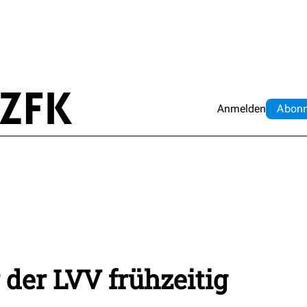
Anmelden
Abo
n
 der LVV frühzeitig