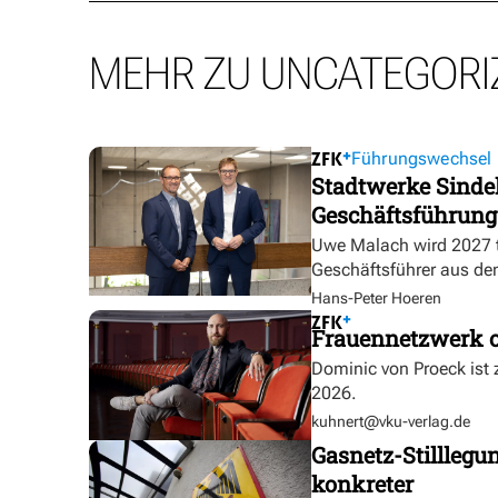
MEHR ZU UNCATEGORI
Führungswechsel
Stadtwerke Sindel
Geschäftsführung
Uwe Malach wird 2027 t
Geschäftsführer aus de
Hans-Peter Hoeren
Frauennetzwerk o
Dominic von Proeck ist
2026.
kuhnert@vku-verlag.de
Gasnetz-Stilllegu
konkreter