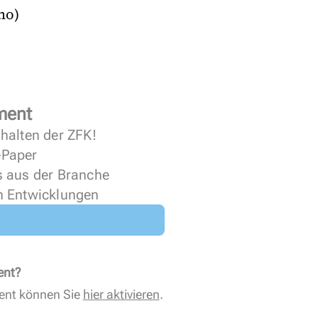
mo)
ment
halten der ZFK!
 ePaper
s aus der Branche
n Entwicklungen
ent?
ent können Sie
hier aktivieren
.