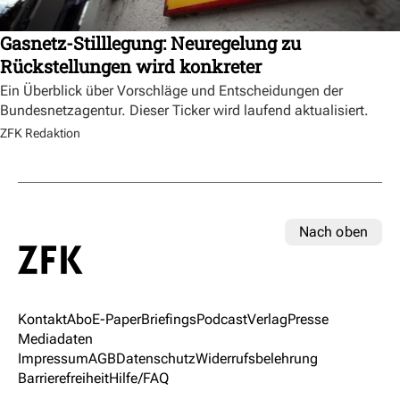
Gasnetz-Stilllegung: Neuregelung zu
Rückstellungen wird konkreter
Ein Überblick über Vorschläge und Entscheidungen der
Bundesnetzagentur. Dieser Ticker wird laufend aktualisiert.
ZFK Redaktion
Nach oben
Kontakt
Abo
E-Paper
Briefings
Podcast
Verlag
Presse
Mediadaten
Impressum
AGB
Datenschutz
Widerrufsbelehrung
Barrierefreiheit
Hilfe/FAQ