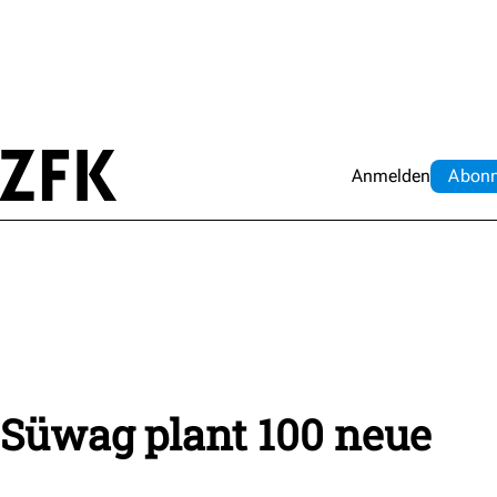
Anmelden
Abo
n
 Süwag plant 100 neue