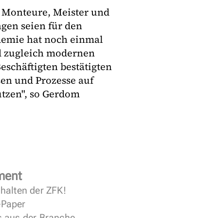
, Monteure, Meister und
gen seien für den
demie hat noch einmal
und zugleich modernen
eschäftigten bestätigten
sen und Prozesse auf
utzen", so Gerdom
ment
halten der ZFK!
 ePaper
s aus der Branche