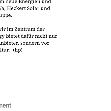
m neue Energien und
Wa, Heckert Solar und
ruppe.
ir im Zentrum der
 bietet dafür nicht nur
nbieter, sondern vor
tur.“ (hp)
ment