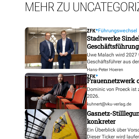
MEHR ZU UNCATEGORI
Führungswechsel
Stadtwerke Sindel
Geschäftsführung
Uwe Malach wird 2027 t
Geschäftsführer aus de
Hans-Peter Hoeren
Frauennetzwerk o
Dominic von Proeck ist
2026.
kuhnert@vku-verlag.de
Gasnetz-Stilllegu
konkreter
Ein Überblick über Vor
Dieser Ticker wird laufen