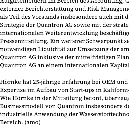
Aufgabenfeldern im Bereich des Accounting, C
externer Berichterstattung und Risk Managem
als Teil des Vorstands insbesondere auch mit 
Strategie der Quantron AG sowie mit der strat
internationalen Weiterentwicklung beschäftige
Pressemitteilung. Ein weiterer Schwerpunkt se
notwendigen Liquidität zur Umsetzung der amb
Quantron AG inklusive der mittelfristigen Pla
Quantron AG an einem internationalen Kapita
Hörnke hat 25-jährige Erfahrung bei OEM und 
Expertise im Aufbau von Start-ups in Kaliforn
Wie Hörnke in der Mitteilung betont, überzeu
Businessmodell von Quantron insbesondere de
industrielle Anwendung der Wasserstofftechno
Bereich. (amo)