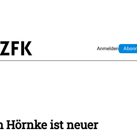
Anmelden
Abo
n
h Hörnke ist neuer