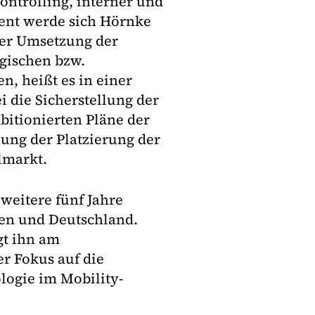
ontrolling, interner und
ent werde sich Hörnke
der Umsetzung der
egischen bzw.
n, heißt es in einer
i die Sicherstellung der
itionierten Pläne der
nung der Platzierung der
lmarkt.
weitere fünf Jahre
ien und Deutschland.
gt ihn am
r Fokus auf die
logie im Mobility-