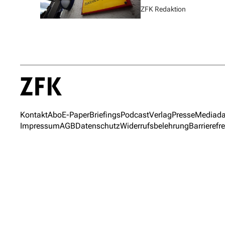
ZFK Redaktion
Kontakt
Abo
E-Paper
Briefings
Podcast
Verlag
Presse
Mediada
Impressum
AGB
Datenschutz
Widerrufsbelehrung
Barrierefre