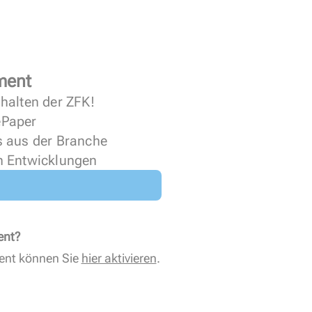
ment
halten der ZFK!
 ePaper
s aus der Branche
n Entwicklungen
ent?
ent können Sie
hier aktivieren
.