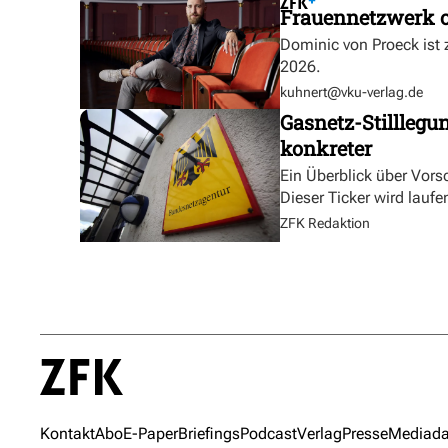
Frauennetzwerk o
Dominic von Proeck ist
2026.
kuhnert@vku-verlag.de
Gasnetz-Stilllegu
konkreter
Ein Überblick über Vor
Dieser Ticker wird laufen
ZFK Redaktion
Kontakt
Abo
E-Paper
Briefings
Podcast
Verlag
Presse
Mediada