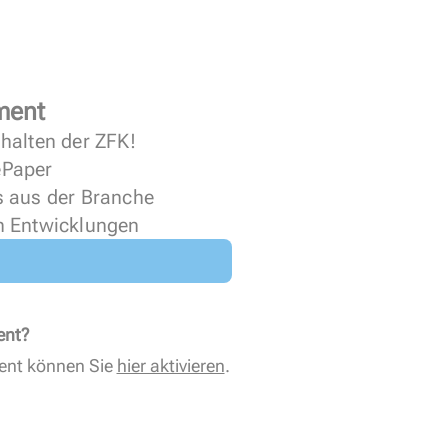
ment
halten der ZFK!
 ePaper
s aus der Branche
n Entwicklungen
ent?
ent können Sie
hier aktivieren
.