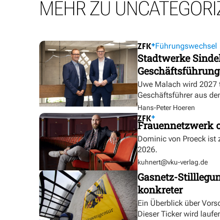
MEHR ZU UNCATEGORI
Führungswechsel
Stadtwerke Sindel
Geschäftsführung
Uwe Malach wird 2027 t
Geschäftsführer aus de
Hans-Peter Hoeren
Frauennetzwerk o
Dominic von Proeck ist
2026.
kuhnert@vku-verlag.de
Gasnetz-Stilllegu
konkreter
Ein Überblick über Vor
Dieser Ticker wird laufen