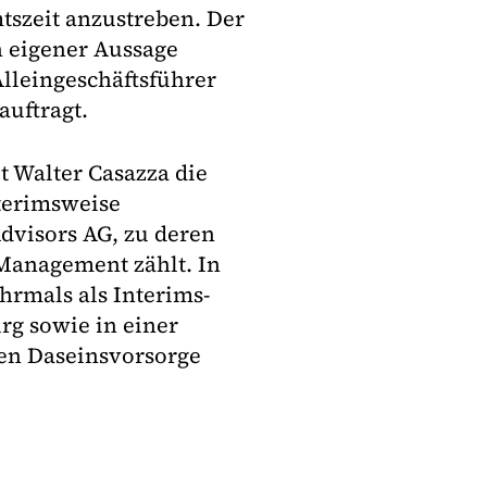
tszeit anzustreben. Der
h eigener Aussage
lleingeschäftsführer
uftragt.
 Walter Casazza die
terimsweise
dvisors AG, zu deren
Management zählt. In
rmals als Interims-
g sowie in einer
en Daseinsvorsorge