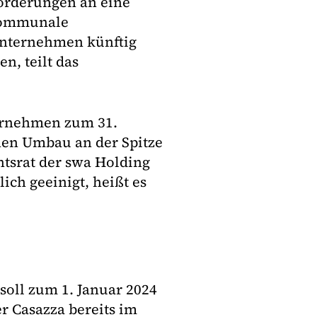
orderungen an eine
 kommunale
Unternehmen künftig
n, teilt das
ernehmen zum 31.
inen Umbau an der Spitze
htsrat der swa Holding
ich geeinigt, heißt es
soll zum 1. Januar 2024
er Casazza bereits im