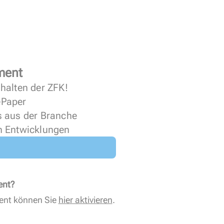
ment
halten der ZFK!
 ePaper
s aus der Branche
n Entwicklungen
ent?
ent können Sie
hier aktivieren
.