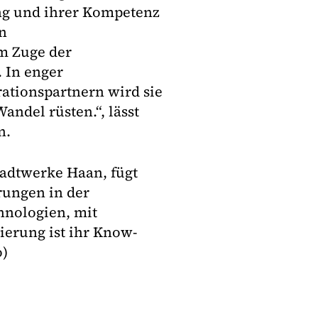
ung und ihrer Kompetenz
n
im Zuge der
 In enger
ationspartnern wird sie
andel rüsten.“, lässt
n.
tadtwerke Haan, fügt
rungen in der
hnologien, mit
erung ist ihr Know-
o)