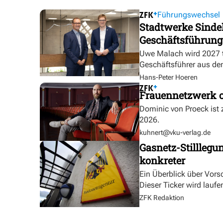
Führungswechsel
Stadtwerke Sindel
Geschäftsführung
Uwe Malach wird 2027 t
Geschäftsführer aus de
Hans-Peter Hoeren
Frauennetzwerk o
Dominic von Proeck ist
2026.
kuhnert@vku-verlag.de
Gasnetz-Stilllegu
konkreter
Ein Überblick über Vor
Dieser Ticker wird laufen
ZFK Redaktion