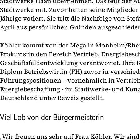
Stadtwerke Haan übernehmen. Das teilt der Au
Stadtwerke mit. Zuvor hatten seine Mitglieder 
Jährige votiert. Sie tritt die Nachfolge von Ste
April aus persönlichen Gründen ausgeschiede
Köhler kommt von der Mega in Monheim/Rhein,
Prokuristin den Bereich Vertrieb, Energiebesc
Geschäftsfeldentwicklung verantwortet. Ihre 
Diplom Betriebswirtin (FH) zuvor in verschie
Führungspositionen – vornehmlich in Vertrieb
Energiebeschaffung - im Stadtwerke- und Kon
Deutschland unter Beweis gestellt.
Viel Lob von der Bürgermeisterin
„Wir freuen uns sehr auf Frau Köhler. Wir sind