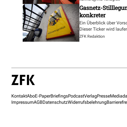
Gasnetz-Stilllegu
konkreter
Ein Überblick über Vor
Dieser Ticker wird laufen
ZFK Redaktion
Kontakt
Abo
E-Paper
Briefings
Podcast
Verlag
Presse
Mediada
Impressum
AGB
Datenschutz
Widerrufsbelehrung
Barrierefre