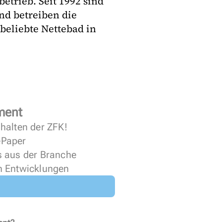
trieb. Seit 1992 sind
nd betreiben die
beliebte Nettebad in
ment
halten der ZFK!
 ePaper
s aus der Branche
n Entwicklungen