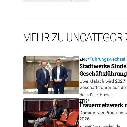
MEHR ZU UNCATEGORI
Führungswechsel
Stadtwerke Sindel
Geschäftsführung
Uwe Malach wird 2027 t
Geschäftsführer aus de
Hans-Peter Hoeren
Frauennetzwerk o
Dominic von Proeck ist
2026.
kuhnert@vku-verlag.de