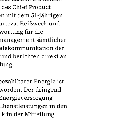
 des Chief Product
on mit dem 51-jährigen
urteza. Reißweck und
ortung für die
smanagement sämtlicher
 Telekommunikation der
nd berichten direkt an
ilung.
ezahlbarer Energie ist
eworden. Der dringend
r Energieversorgung
Dienstleistungen in den
 in der Mitteilung