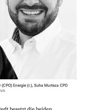
er (CPO) Energie (r.), Suha Murteza CPO
Walk
dt besetzt die beiden