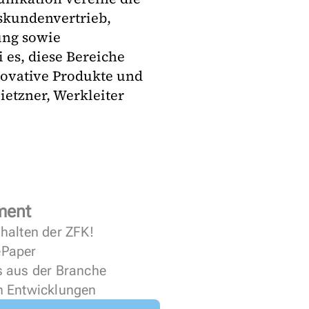
skundenvertrieb,
ung sowie
 es, diese Bereiche
novative Produkte und
ietzner, Werkleiter
ment
halten der ZFK!
 ePaper
s aus der Branche
n Entwicklungen