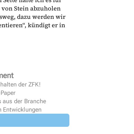
eite halte ich es für
 von Stein abzuholen
sweg, dazu werden wir
tieren“, kündigt er in
ment
halten der ZFK!
 ePaper
s aus der Branche
n Entwicklungen