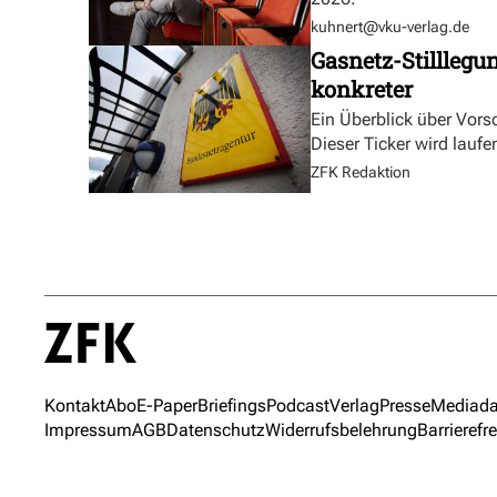
kuhnert@vku-verlag.de
Gasnetz-Stilllegu
konkreter
Ein Überblick über Vor
Dieser Ticker wird laufen
ZFK Redaktion
Kontakt
Abo
E-Paper
Briefings
Podcast
Verlag
Presse
Mediada
Impressum
AGB
Datenschutz
Widerrufsbelehrung
Barrierefre