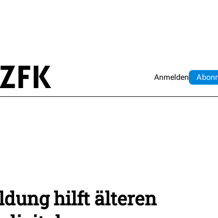
Anmelden
Abo
n
ldung hilft älteren