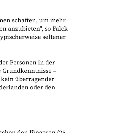
ehmen schaffen, um mehr
 anzubieten", so Falck
typischerweise seltener
der Personen in der
le Grundkenntnisse –
r kein überragender
ederlanden oder den
schen den Jüngeren (25–