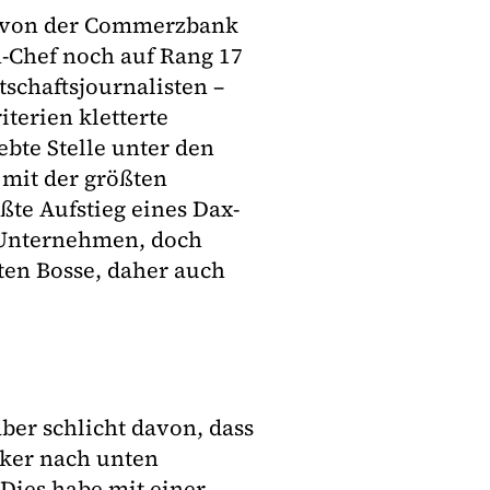
ke von der Commerzbank
-Chef noch auf Rang 17
tschaftsjournalisten –
iterien kletterte
ebte Stelle unter den
 mit der größten
ßte Aufstieg eines Dax-
0 Unternehmen, doch
sten Bosse, daher auch
ber schlicht davon, dass
rker nach unten
 Dies habe mit einer