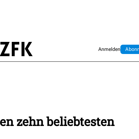
Anmelden
Abo
n
en zehn beliebtesten