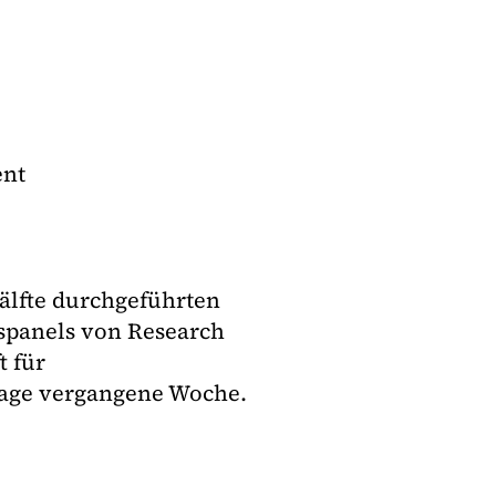
ent
hälfte durchgeführten
spanels von Research
t für
rage vergangene Woche.