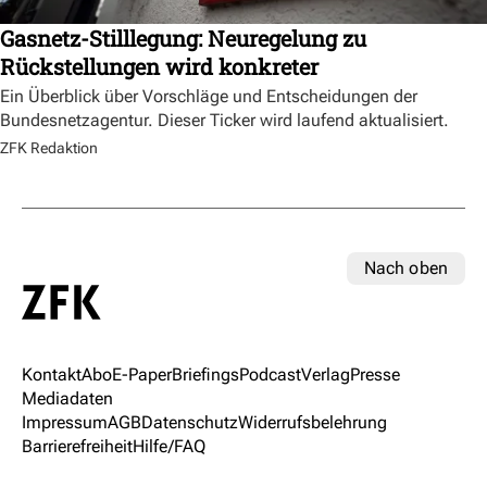
Gasnetz-Stilllegung: Neuregelung zu
Rückstellungen wird konkreter
Ein Überblick über Vorschläge und Entscheidungen der
Bundesnetzagentur. Dieser Ticker wird laufend aktualisiert.
ZFK Redaktion
Nach oben
Kontakt
Abo
E-Paper
Briefings
Podcast
Verlag
Presse
Mediadaten
Impressum
AGB
Datenschutz
Widerrufsbelehrung
Barrierefreiheit
Hilfe/FAQ