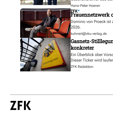
Hans-Peter Hoeren
Frauennetzwerk o
Dominic von Proeck ist
2026.
kuhnert@vku-verlag.de
Gasnetz-Stilllegu
konkreter
Ein Überblick über Vor
Dieser Ticker wird laufen
ZFK Redaktion