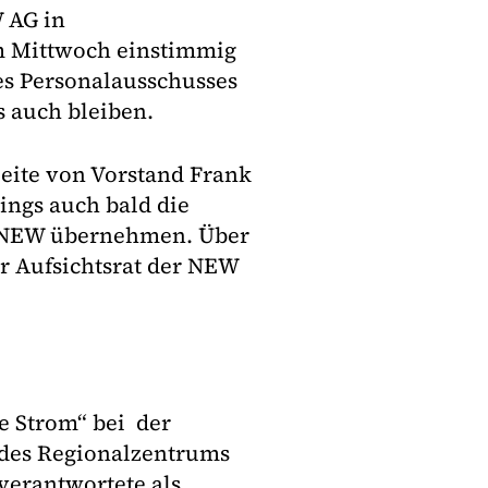
 AG in
m Mittwoch einstimmig
s Personalausschusses
es auch bleiben.
Seite von Vorstand Frank
ings auch bald die
r NEW übernehmen. Über
r Aufsichtsrat der NEW
ce Strom“ bei der
r des Regionalzentrums
verantwortete als