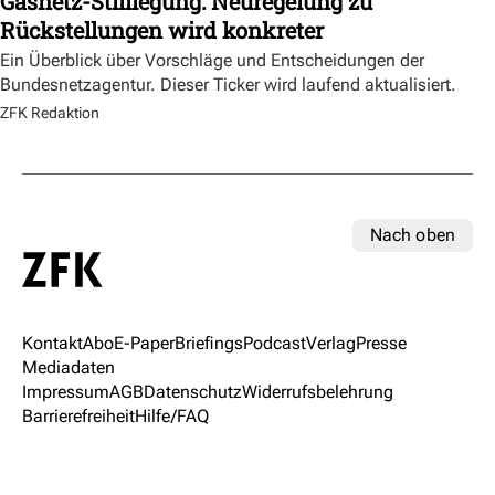
Gasnetz-Stilllegung: Neuregelung zu
Rückstellungen wird konkreter
Ein Überblick über Vorschläge und Entscheidungen der
Bundesnetzagentur. Dieser Ticker wird laufend aktualisiert.
ZFK Redaktion
Nach oben
Kontakt
Abo
E-Paper
Briefings
Podcast
Verlag
Presse
Mediadaten
Impressum
AGB
Datenschutz
Widerrufsbelehrung
Barrierefreiheit
Hilfe/FAQ