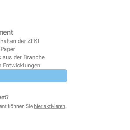
ment
halten der ZFK!
 ePaper
s aus der Branche
n Entwicklungen
ent?
ent können Sie
hier aktivieren
.