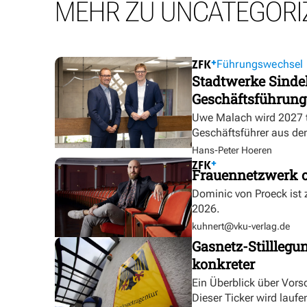
MEHR ZU UNCATEGORI
Führungswechsel
Stadtwerke Sindel
Geschäftsführung
Uwe Malach wird 2027 t
Geschäftsführer aus de
Hans-Peter Hoeren
Frauennetzwerk o
Dominic von Proeck ist
2026.
kuhnert@vku-verlag.de
Gasnetz-Stilllegu
konkreter
Ein Überblick über Vor
Dieser Ticker wird laufen