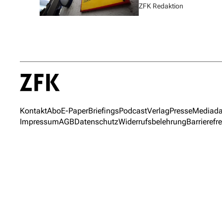
ZFK Redaktion
Kontakt
Abo
E-Paper
Briefings
Podcast
Verlag
Presse
Mediada
Impressum
AGB
Datenschutz
Widerrufsbelehrung
Barrierefre