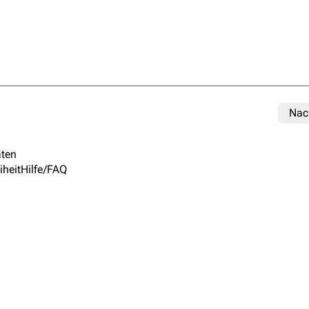
Nac
ten
iheit
Hilfe/FAQ