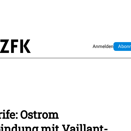
Anmelden
Abo
n
ife: Ostrom
indung mit Vaillant-