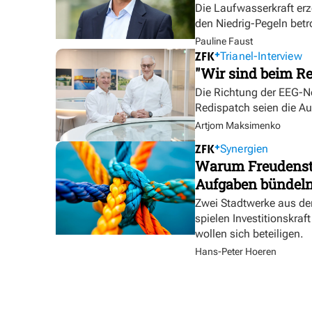
Die Laufwasserkraft erz
den Niedrig-Pegeln betr
Pauline Faust
Trianel-Interview
"Wir sind beim Re
Die Richtung der EEG-No
Redispatch seien die A
Artjom Maksimenko
Synergien
Warum Freudensta
Aufgaben bündel
Zwei Stadtwerke aus de
spielen Investitionskra
wollen sich beteiligen.
Hans-Peter Hoeren