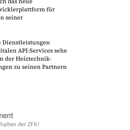
ch das neue
icklerplattform für
in seiner
te Dienstleistungen
italen API-Services sehe
in der Heiztechnik-
ngen zu seinen Partnern
ment
halten der ZFK!