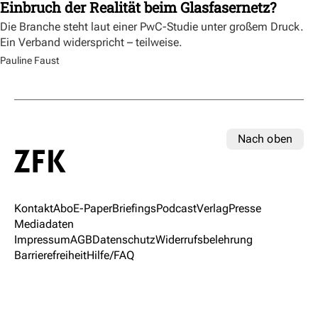
Einbruch der Realität beim Glasfasernetz?
Die Branche steht laut einer PwC-Studie unter großem Druck.
Ein Verband widerspricht – teilweise.
Pauline Faust
Nach oben
Kontakt
Abo
E-Paper
Briefings
Podcast
Verlag
Presse
Mediadaten
Impressum
AGB
Datenschutz
Widerrufsbelehrung
Barrierefreiheit
Hilfe/FAQ