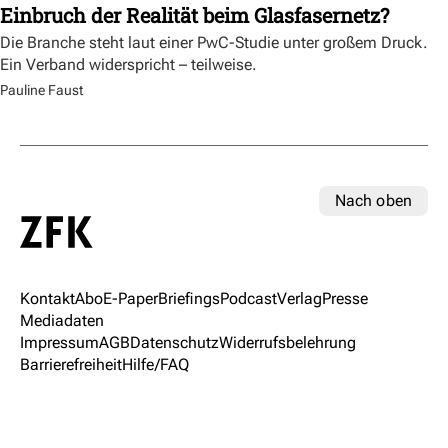
Einbruch der Realität beim Glasfasernetz?
Die Branche steht laut einer PwC-Studie unter großem Druck.
Ein Verband widerspricht – teilweise.
Pauline Faust
Nach oben
Kontakt
Abo
E-Paper
Briefings
Podcast
Verlag
Presse
Mediadaten
Impressum
AGB
Datenschutz
Widerrufsbelehrung
Barrierefreiheit
Hilfe/FAQ