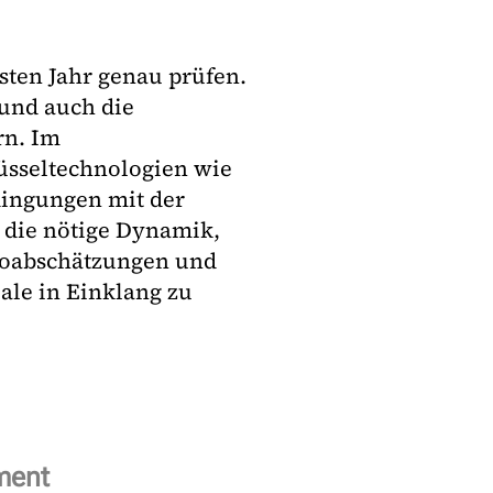
ten Jahr genau prüfen.
 und auch die
rn. Im
üsseltechnologien wie
dingungen mit der
r die nötige Dynamik,
koabschätzungen und
iale in Einklang zu
ment