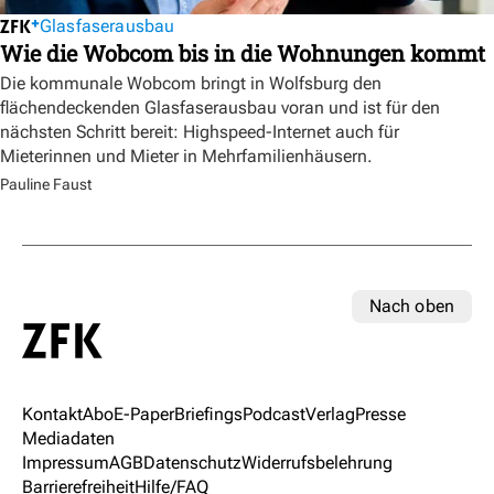
Glasfaserausbau
Wie die Wobcom bis in die Wohnungen kommt
Die kommunale Wobcom bringt in Wolfsburg den
flächendeckenden Glasfaserausbau voran und ist für den
nächsten Schritt bereit: Highspeed-Internet auch für
Mieterinnen und Mieter in Mehrfamilienhäusern.
Pauline Faust
Nach oben
Kontakt
Abo
E-Paper
Briefings
Podcast
Verlag
Presse
Mediadaten
Impressum
AGB
Datenschutz
Widerrufsbelehrung
Barrierefreiheit
Hilfe/FAQ