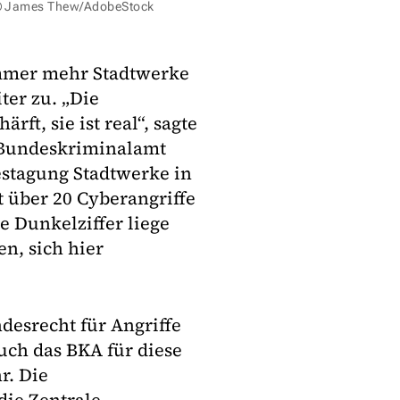
 © James Thew/AdobeStock
 immer mehr Stadtwerke
er zu. „Die
rft, sie ist real“, sagte
 Bundeskriminalamt
estagung Stadtwerke in
t über 20 Cyberangriffe
e Dunkelziffer liege
n, sich hier
desrecht für Angriffe
auch das BKA für diese
r. Die