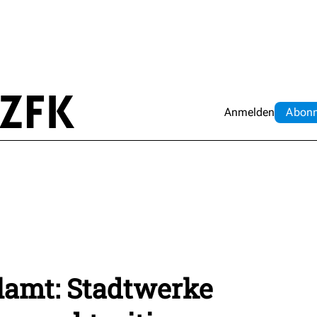
Anmelden
Abo
n
amt: Stadtwerke