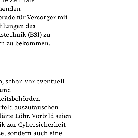
ie Zentrale
chenden
rade für Versorger mit
hlungen des
stechnik (BSI) zu
tern zu bekommen.
, schon vor eventuell
 und
heitsbehörden
rfeld auszutauschen
rte Löhr. Vorbild seien
ik zur Cybersicherheit
se, sondern auch eine