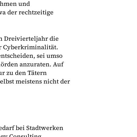
nehmen und
wa der rechtzeitige
m Dreivierteljahr die
Cyberkriminalität.
entscheiden, sei umso
hörden anzuraten. Auf
ur zu den Tätern
elbst meistens nicht der
edarf bei Stadtwerken
ogy Consulting.