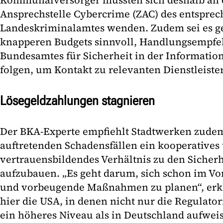
Kommunalversorger müssten sich deshalb an d
Ansprechstelle Cybercrime (ZAC) des entspre
Landeskriminalamtes wenden. Zudem sei es ge
knapperen Budgets sinnvoll, Handlungsempfe
Bundesamtes für Sicherheit in der Information
folgen, um Kontakt zu relevanten Dienstleis
Lösegeldzahlungen stagnieren
Der BKA-Experte empfiehlt Stadtwerken zudem
auftretenden Schadensfällen ein kooperatives
vertrauensbildendes Verhältnis zu den Sicher
aufzubauen. „Es geht darum, sich schon im Vo
und vorbeugende Maßnahmen zu planen“, erklä
hier die USA, in denen nicht nur die Regulator
ein höheres Niveau als in Deutschland aufwei