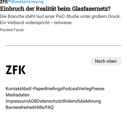
Monetarisierung
Einbruch der Realität beim Glasfasernetz?
Die Branche steht laut einer PwC-Studie unter großem Druck.
Ein Verband widerspricht – teilweise.
Pauline Faust
Nach oben
Kontakt
Abo
E-Paper
Briefings
Podcast
Verlag
Presse
Mediadaten
Impressum
AGB
Datenschutz
Widerrufsbelehrung
Barrierefreiheit
Hilfe/FAQ