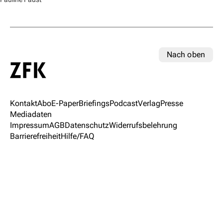
Nach oben
Kontakt
Abo
E-Paper
Briefings
Podcast
Verlag
Presse
Mediadaten
Impressum
AGB
Datenschutz
Widerrufsbelehrung
Barrierefreiheit
Hilfe/FAQ