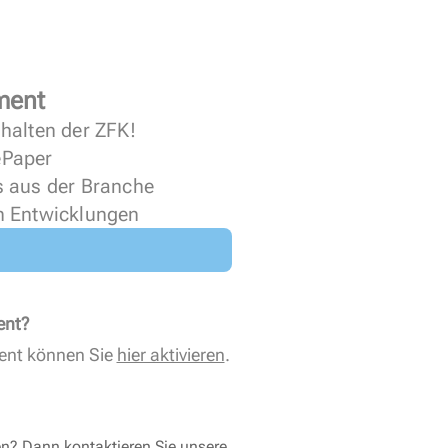
ment
halten der ZFK!
 ePaper
s aus der Branche
n Entwicklungen
ent?
ent können Sie
hier aktivieren
.
en? Dann kontaktieren Sie unsere