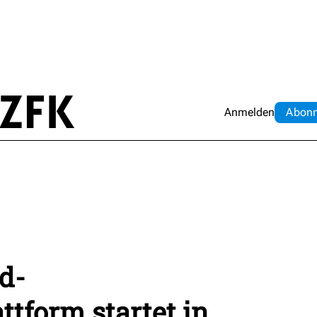
Anmelden
Abo
n
nd-
tform startet in