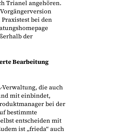
ch Trianel angehören.
r Vorgängerversion
Praxistest bei den
eratungshomepage
ußerhalb der
ierte Bearbeitung
L-Verwaltung, die auch
und mit einbindet,
Produktmanager bei der
uf bestimmte
selbst entscheiden mit
udem ist „frieda“ auch