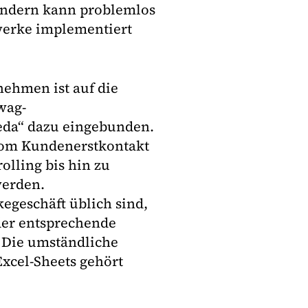
ondern kann problemlos
werke implementiert
nehmen ist auf die
wag-
eda“ dazu eingebunden.
 vom Kundenerstkontakt
olling bis hin zu
werden.
kegeschäft üblich sind,
der entsprechende
. Die umständliche
xcel-Sheets gehört