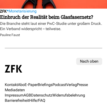
Monetarisierung
Einbruch der Realität beim Glasfasernetz?
Die Branche steht laut einer PwC-Studie unter großem Druck.
Ein Verband widerspricht – teilweise.
Pauline Faust
Nach oben
Kontakt
Abo
E-Paper
Briefings
Podcast
Verlag
Presse
Mediadaten
Impressum
AGB
Datenschutz
Widerrufsbelehrung
Barrierefreiheit
Hilfe/FAQ