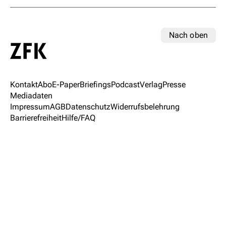
Nach oben
Kontakt
Abo
E-Paper
Briefings
Podcast
Verlag
Presse
Mediadaten
Impressum
AGB
Datenschutz
Widerrufsbelehrung
Barrierefreiheit
Hilfe/FAQ