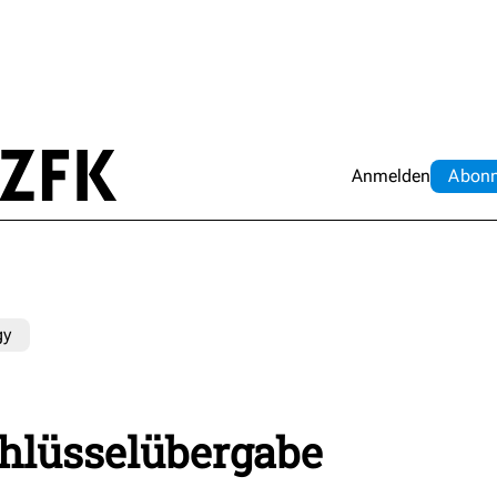
Anmelden
Abo
n
gy
chlüsselübergabe