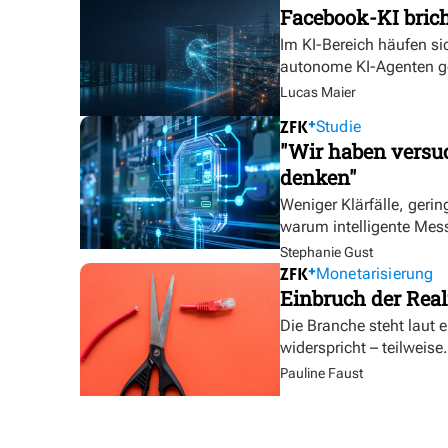
Facebook-KI bric
Im KI-Bereich häufen sic
autonome KI-Agenten g
Lucas Maier
Studie
"Wir haben versuc
denken"
Weniger Klärfälle, geri
warum intelligente Mess
Stephanie Gust
Monetarisierung
Einbruch der Real
Die Branche steht laut 
widerspricht – teilweise.
Pauline Faust