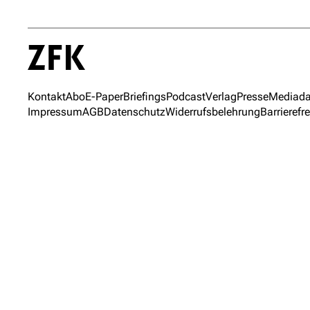
Kontakt
Abo
E-Paper
Briefings
Podcast
Verlag
Presse
Mediada
Impressum
AGB
Datenschutz
Widerrufsbelehrung
Barrierefre