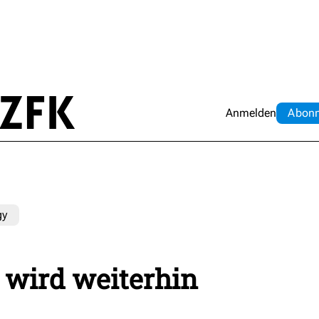
Anmelden
Abo
n
gy
 wird weiterhin