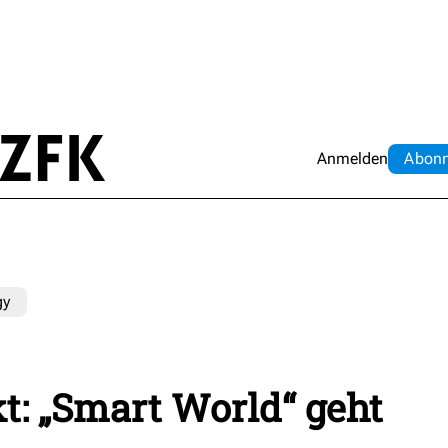
Anmelden
Abo
n
gy
t: „Smart World“ geht