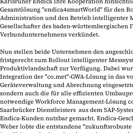
Karlsruher Endica Ihre Kooperation hinsichtlic
Gesamtlösung "endica4smartWorld" für den Ro
Administration und den Betrieb intelligenter 
Gesellschafter des baden-württembergischen I
Verbundunternehmens verkündet.
Nun stellen beide Unternehmen den angeschl
fristgerecht zum Rollout intelligenter Messsy
Produktivlandschaft zur Verfügung. Dabei wur
Integration der "co.met"-GWA-Lösung in das 
Geräteverwaltung und Abrechnung eingesetzte 
sondern auch die für alle effizienten Umbaup
notwendige Workforce Management-Lösung co
Saarbrücker Dienstleisters aus dem SAP-System
Endica-Kunden nutzbar gemacht. Endica-Gesch
Weber lobte die entstandene "zukunftsrobuste