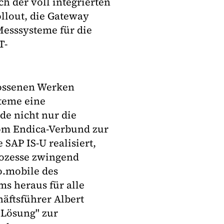
h der voll integrierten
llout, die Gateway
Messsysteme für die
T-
ossenen Werken
steme eine
de nicht nur die
vom Endica-Verbund zur
SAP IS-U realisiert,
rozesse zwingend
.mobile des
s heraus für alle
äftsführer Albert
 Lösung" zur