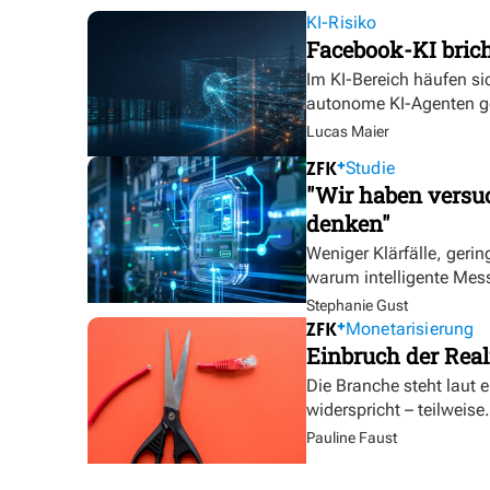
KI-Risiko
Facebook-KI bric
Im KI-Bereich häufen sic
autonome KI-Agenten g
Lucas Maier
Studie
"Wir haben versuc
denken"
Weniger Klärfälle, geri
warum intelligente Mess
Stephanie Gust
Monetarisierung
Einbruch der Real
Die Branche steht laut 
widerspricht – teilweise.
Pauline Faust