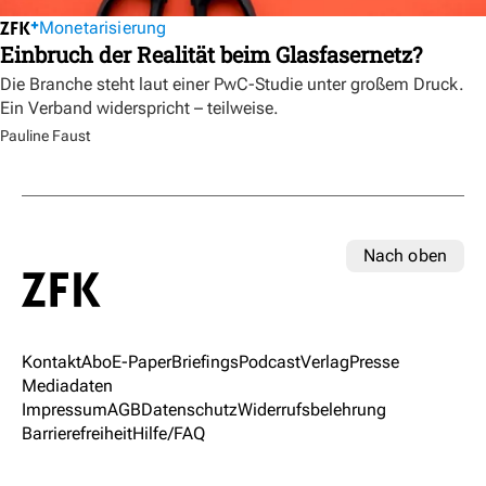
Monetarisierung
Einbruch der Realität beim Glasfasernetz?
Die Branche steht laut einer PwC-Studie unter großem Druck.
Ein Verband widerspricht – teilweise.
Pauline Faust
Nach oben
Kontakt
Abo
E-Paper
Briefings
Podcast
Verlag
Presse
Mediadaten
Impressum
AGB
Datenschutz
Widerrufsbelehrung
Barrierefreiheit
Hilfe/FAQ