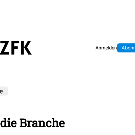
Anmelden
Abo
n
gy
 die Branche