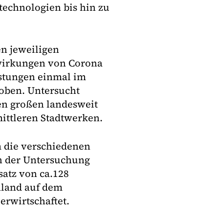
technologien bis hin zu
en jeweiligen
wirkungen von Corona
istungen einmal im
oben. Untersucht
en großen landesweit
mittleren Stadtwerken.
 die verschiedenen
 der Untersuchung
atz von ca.128
hland auf dem
erwirtschaftet.