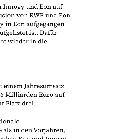
en Innogy und Eon auf
 Fusion von RWE und Eon
gy in Eon aufgegangen
fgelistet ist. Dafür
t wieder in die
it einem Jahresumsatz
,6 Milliarden Euro auf
f Platz drei.
gionale
 als in den Vorjahren,
r neben Eon und Innogy